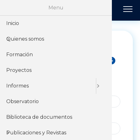
Pasar al contenido principal
Menu
Inicio
Historia
Económi
Revista 
Quienes somos
Organiz
Jurídico
Tendenci
Formación
Sobre el 
Negociac
Publicac
Proyectos
Sobre el
Sociales
Informes
col1
Nombre
Observatorio
Apellido
Biblioteca de documentos
Publicaciones y Revistas