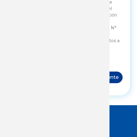
(organización) y con la única finalidad de
monitorear las acciones brindadas por el
Instituto Nacional de Empleo y Formación
Profesional, en cumplimiento de sus
cometidos legales (Lit. Ñ artículo 2 Ley N°
18.406 del 24/10/2008, y Dec. 52/21). A
dichos efectos autorizo la cesión de datos a
INEFOP y al Ministerio de Trabajo y
Seguridad Social.
Siguiente