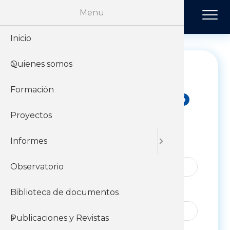
Pasar al contenido principal
Menu
Inicio
Historia
Económi
Revista 
Quienes somos
Organiz
Jurídico
Tendenci
Formación
Sobre el 
Negociac
Publicac
Proyectos
Sobre el
Sociales
Informes
col1
Nombre
Observatorio
Apellido
Biblioteca de documentos
Publicaciones y Revistas