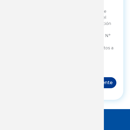
responsable de la base de datos XX
(organización) y con la única finalidad de
monitorear las acciones brindadas por el
Instituto Nacional de Empleo y Formación
Profesional, en cumplimiento de sus
cometidos legales (Lit. Ñ artículo 2 Ley N°
18.406 del 24/10/2008, y Dec. 52/21). A
dichos efectos autorizo la cesión de datos a
INEFOP y al Ministerio de Trabajo y
Seguridad Social.
Siguiente