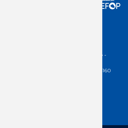
Acceso Usuarios
Dirección:
Jackson 1283 | Montevideo -
Uruguay | CP 11200
Teléfono:
(598 ) 2400 5480 / 2400 4160
E-Mail Secretaría:
secretaria@cuestaduarte.org.uy
E-mail Formación:
formacion@cuestaduarte.org.uy