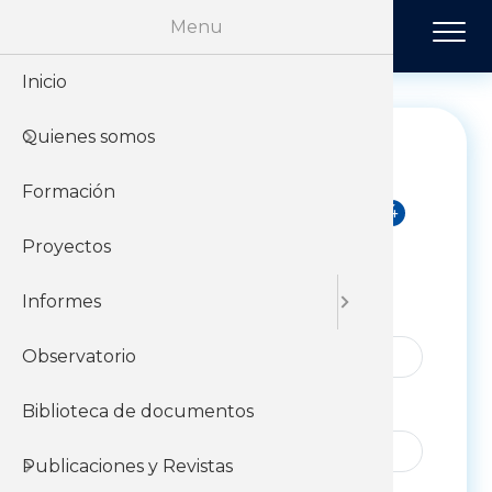
Pasar al contenido principal
Menu
Inicio
Historia
Económi
Revista 
Quienes somos
Organiz
Jurídico
Tendenci
Formación
Sobre el 
Negociac
Publicac
Proyectos
Sobre el
Sociales
Informes
col1
Nombre
Observatorio
Apellido
Biblioteca de documentos
Publicaciones y Revistas