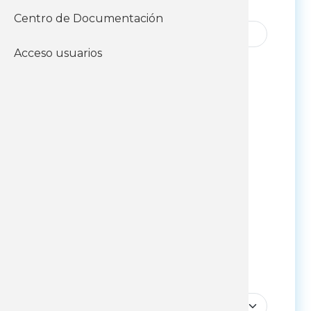
C.I.
Centro de Documentación
Acceso usuarios
Fecha de nacimiento
Fecha de nacimiento: Año
Fecha de nacimiento: Mes
Fecha de nacimiento: Día
Identidad de Género