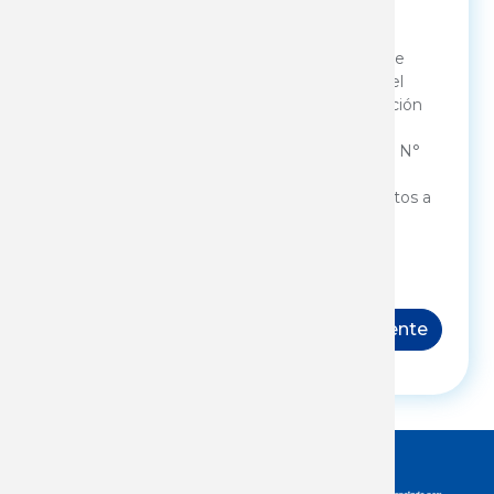
protección de datos personales, siendo
responsable de la base de datos XX
(organización) y con la única finalidad de
monitorear las acciones brindadas por el
Instituto Nacional de Empleo y Formación
Profesional, en cumplimiento de sus
cometidos legales (Lit. Ñ artículo 2 Ley N°
18.406 del 24/10/2008, y Dec. 52/21). A
dichos efectos autorizo la cesión de datos a
INEFOP y al Ministerio de Trabajo y
Seguridad Social.
Siguiente