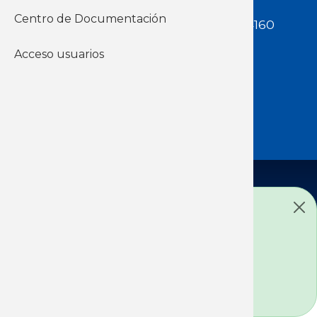
Uruguay | CP 11200
Centro de Documentación
Teléfono:
(598 ) 2400 5480 / 2400 4160
E-Mail Secretaría:
Acceso usuarios
secretaria@cuestaduarte.org.uy
E-mail Formación:
formacion@cuestaduarte.org.uy
Todos los derechos reservados: ICD
Desarrollado por: PIXELATO
Mensaje de estado
Lo sentimos ... Este formulario está
cerrado a nuevos envíos.