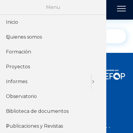
Pasar al contenido principal
Menu
Inicio
Historia
Económi
Revista 
Quienes somos
Organiz
Jurídico
Tendenci
Formación
Sobre el 
Negociac
Publicac
Proyectos
Sobre el
Sociales
Informes
Observatorio
Acceso Usuarios
Biblioteca de documentos
Publicaciones y Revistas
Dirección:
Jackson 1283 | Montevideo -