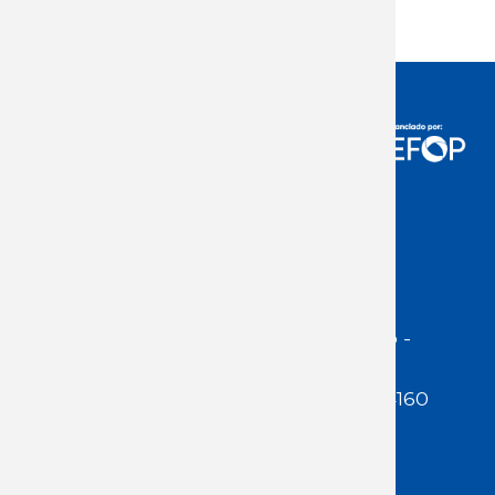
Acceso Usuarios
Dirección:
Jackson 1283 | Montevideo -
Uruguay | CP 11200
Teléfono:
(598 ) 2400 5480 / 2400 4160
E-Mail Secretaría:
secretaria@cuestaduarte.org.uy
E-mail Formación: