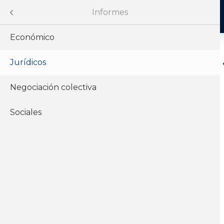
Menu
Informes
Económico
s
Jurídicos
Análisis de
iniciativas
Negociación colectiva
Sociales
Leyes
Decretos
e documentos
Otros
y Revistas