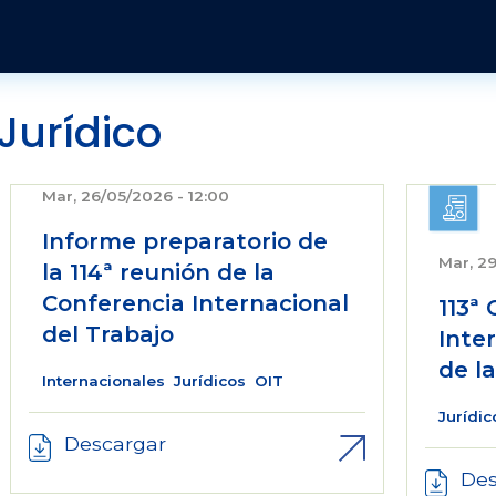
Pasar al contenido principal
Publicaciones y Revistas
Quienes somos
Historia
Revista Jurídica
Jurídico
Organización
Tendencias Laborales
Sobre el instituto
Publicaciones
Mar, 26/05/2026 - 12:00
Informe preparatorio de
Sobre el movimiento sindical
Mar, 29
la 114ª reunión de la
Conferencia Internacional
113ª
del Trabajo
Inte
de la
Internacionales
Jurídicos
OIT
Jurídic
Descargar
Des