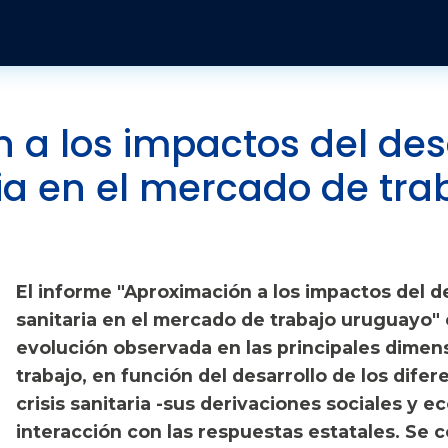
Pasar al contenido principal
Publicaciones y Revistas
Quienes somos
Informes
Historia
Económico
Revista Jurídica
Organización
Jurídicos
Tendencias Laborales
 a los impactos del desa
ria en el mercado de tra
Sobre el instituto
Negociación colectiva
Publicaciones
Sobre el movimiento sindical
Sociales
El informe "Aproximación a los impactos del des
sanitaria en el mercado de trabajo uruguayo" 
evolución observada en las principales dime
trabajo, en función del desarrollo de los dif
crisis sanitaria -sus derivaciones sociales y 
interacción con las respuestas estatales. Se 