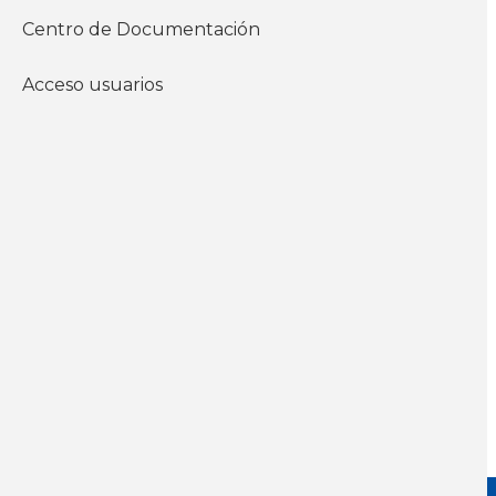
documentos del
Centro de Documentación
instituto
Económicos
Acceso usuarios
Empleo
WhatsApp