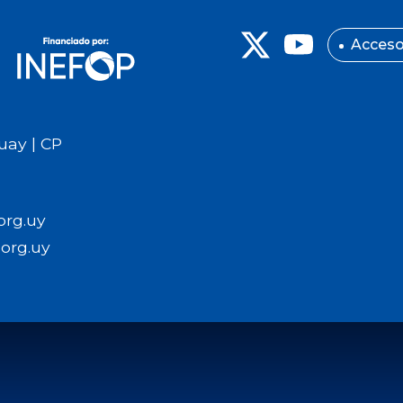
Acceso
uay | CP
org.uy
org.uy