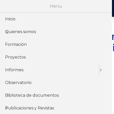
Menu
Inicio
Quienes somos
Aproximación
crisis sanita
Formación
uruguayo.
Proyectos
Informes
Observatorio
30 de Diciembre del
2021
Biblioteca de documentos
Publicaciones y Revistas
Informes y