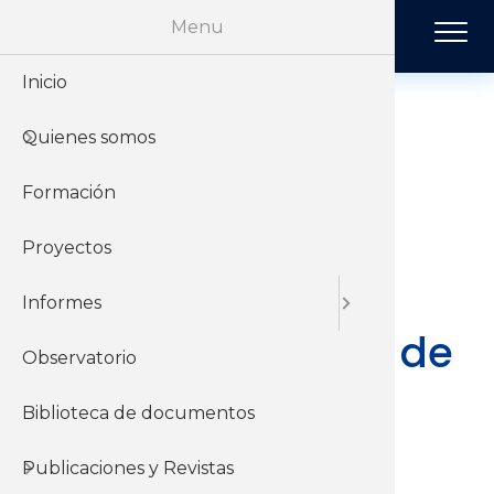
Pasar al contenido principal
Menu
Inicio
Historia
Económi
Revista 
Quienes somos
Organiz
Jurídico
Tendenci
Apuntes en
referencia a los
Formación
Sobre el 
Negociac
Publicac
Lineamientos del
Proyectos
Sobre el
Sociales
Poder Ejecutivo
Informes
para la 9ª Ronda de
Observatorio
Consejos de
Biblioteca de documentos
Salarios
Publicaciones y Revistas