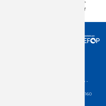
Apuntes de los lineamientos 9ª
ronda de negociación colectiva.pdf
Acceso Usuarios
Dirección:
Jackson 1283 | Montevideo -
Uruguay | CP 11200
Teléfono:
(598 ) 2400 5480 / 2400 4160
E-Mail Secretaría: