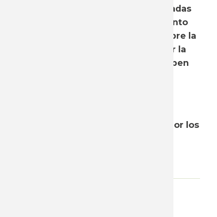
fines de junio. Las pautas presentadas
generan enorme preocupación, tanto
por las implicancias que tienen sobre la
evolución del salario real como por la
introducción de planteos que rompen
con la lógica histórica de la
negociación.
A continuación se presentan los
principales aspectos propuestos por los
lineamientos, así como nuestras
primeras reflexiones al respecto.
Adjunto