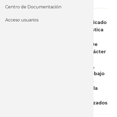
Centro de Documentación
WhatsApp
Acceso usuarios
El pasado lunes 5 de julio, fue publicado
por el Instituto Nacional de Estadística
(INE) el dato de inflación
correspondiente al mes de junio. De
acuerdo a esta información de carácter
oficial, los precios al consumo se
incrementaron 0,67% en este mes,
guarismo que se ubicó algo por debajo
de nuestra proyección para el mes
(0,8%) y levemente por encima de la
mediana de las expectativas del
conjunto de los analistas especializados
relevadas por el BCU (0,63%).