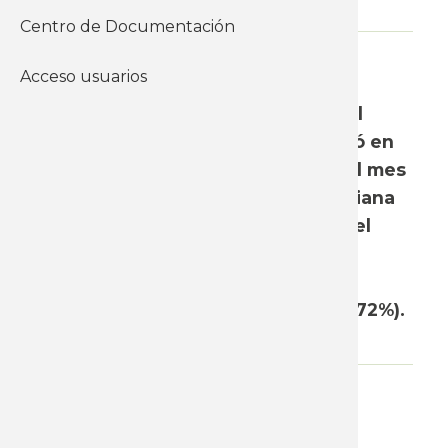
Centro de Documentación
WhatsApp
Acceso usuarios
En abril se registró un incremento
mensual de 0,49% en los precios al
consumo. Este porcentaje se ubicó en
línea de nuestra estimación para el mes
(0,4%) y algo por debajo de la mediana
de las proyecciones de inflación del
conjunto de los analistas privados,
relevadas en la encuesta de
expectativas del Banco Central (0,72%).
Adjunto