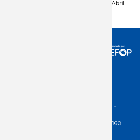
Boletín mensual de inflación - Abril
de 2022
Acceso Usuarios
Dirección:
Jackson 1283 | Montevideo -
Uruguay | CP 11200
Teléfono:
(598 ) 2400 5480 / 2400 4160
E-Mail Secretaría:
secretaria@cuestaduarte.org.uy