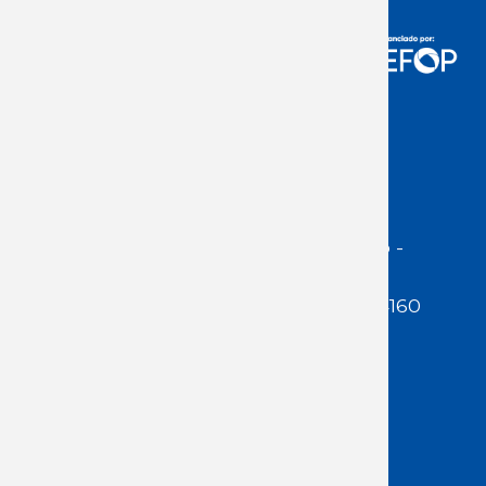
Acceso Usuarios
Dirección:
Jackson 1283 | Montevideo -
Uruguay | CP 11200
Teléfono:
(598 ) 2400 5480 / 2400 4160
E-Mail Secretaría:
secretaria@cuestaduarte.org.uy
E-mail Formación:
formacion@cuestaduarte.org.uy