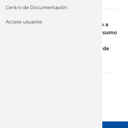
Centro de Documentación
WhatsApp
Acceso usuarios
El nivel general de precios, medido a
través del Índice de Precios al Consumo
(IPC) tuvo
un incremento de 1,47% en el mes de
febrero.
Adjunto
Boletín mensual de inflación -
Febrero de 2022