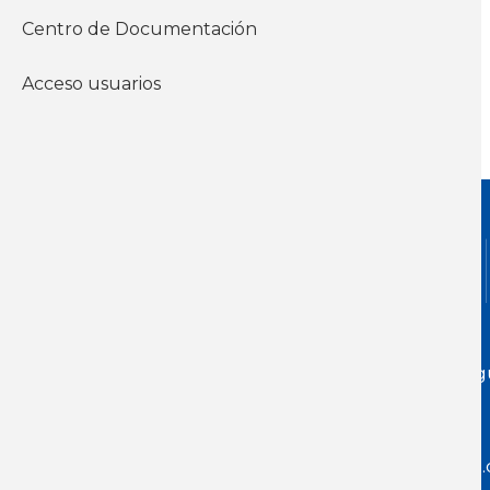
Centro de Documentación
WhatsApp
Acceso usuarios
Dirección:
Jackson 1283 | Montevideo - Urug
11200
Teléfono:
(598 ) 2400 5480 / 2400 4160
E-Mail Secretaría:
secretaria@cuestaduarte.