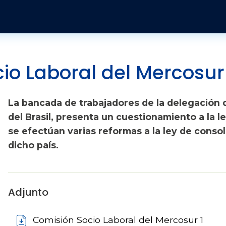
Pasar al contenido principal
Publicaciones y Revistas
Quienes somos
Informes
Historia
Económico
Revista Jurídica
Organización
Jurídicos
Tendencias Laborales
io Laboral del Mercosur
Sobre el instituto
Negociación colectiva
Publicaciones
La bancada de trabajadores de la delegación 
Sobre el movimiento sindical
Sociales
del Brasil, presenta un cuestionamiento a la le
se efectúan varias reformas a la ley de consol
dicho país.
Adjunto
Comisión Socio Laboral del Mercosur 1