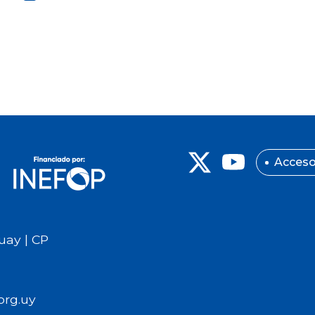
Acceso
uay | CP
org.uy