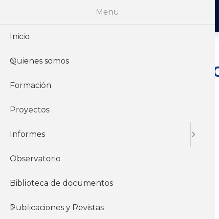
Menu
Inicio
Quienes somos
Comisión Soc
Formación
Proyectos
30 de Diciembre del
2021
Informes
Observatorio
Informes y
documentos del
Biblioteca de documentos
instituto
Publicaciones y Revistas
Jurídicos