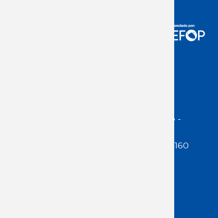
Acceso Usuarios
Dirección:
Jackson 1283 | Montevideo -
Uruguay | CP 11200
Teléfono:
(598 ) 2400 5480 / 2400 4160
E-Mail Secretaría:
secretaria@cuestaduarte.org.uy
E-mail Formación:
formacion@cuestaduarte.org.uy