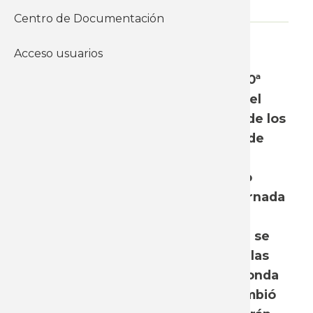
Centro de Documentación
WhatsApp
Acceso usuarios
El martes 22 de junio se realizó un
taller de intercambio de cara a la 10ª
ronda de Consejos de Salarios. En el
mismo participaron delegaciones de los
sindicatos vinculados a las mesas de
negociación correspondiente, en
conjunto con miembros del equipo
técnico del Instituto. Durante la jornada
se abordó la situación actual de la
economía, los salarios y el empleo; se
presentó un panorama general de las
características que tendrá la 10ª Ronda
de Consejos Salarios; y se intercambió