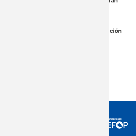
sobre temas específicos que deberán
abordarse en ella (correctivos,
recuperación pendiente, etc.).
Ponemos a disposición la presentación
trabajada en la jornada.
Adjunto
Descargar presentación