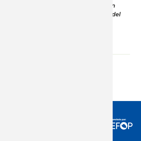
términos absolutos, provocando un
empeoramiento en la distribución del
ingreso entre trabajo y capital.
Adjunto
Descarga