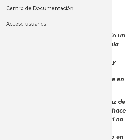
Centro de Documentación
WhatsApp
Acceso usuarios
Durante el año 2021 y lo que va del
presente año, se sigue consolidando un
fuerte contraste entre una economía
que ha mostrado una dinámica de
rápida recuperación y crecimiento y
salarios reales que han seguido
cayendo, con un rezago importante en
el proceso de recuperación.
Hoy la economía uruguaya es capaz de
generar más valor económico que hace
tres años, pero la masa salarial real no
solamente no ha crecido en igual
proporción, sino que se ha reducido en