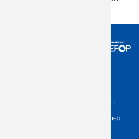
Segundo trimestre de 2021
Acceso Usuarios
Dirección:
Jackson 1283 | Montevideo -
Uruguay | CP 11200
Teléfono:
(598 ) 2400 5480 / 2400 4160
E-Mail Secretaría:
secretaria@cuestaduarte.org.uy