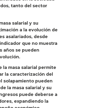
dos, tanto del sector
masa salarial y su
ximación a la evolución de
res asalariados, desde
n indicador que no muestra
os años se pueden
evolución.
e la masa salarial permite
ar la caracterización del
el solapamiento pueden
de la masa salarial y su
s ingresos puede deberse a
adores, expandiendo la
empeño económico