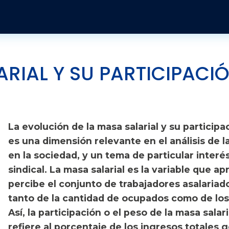
Pasar al contenido principal
Publicaciones y Revistas
Quienes somos
Informes
Historia
Económico
Revista Jurídica
Organización
Jurídicos
Tendencias Laborales
RIAL Y SU PARTICIPACIÓ
Sobre el instituto
Negociación colectiva
Publicaciones
Sobre el movimiento sindical
Sociales
La evolución de la masa salarial y su participa
es una dimensión relevante en el análisis de 
en la sociedad, y un tema de particular interé
sindical. La masa salarial es la variable que a
percibe el conjunto de trabajadores asalaria
tanto de la cantidad de ocupados como de los
Así, la participación o el peso de la masa salar
refiere al porcentaje de los ingresos totales