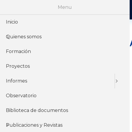
Menu
Inicio
Quienes somos
LA MASA SALA
PRODUCTO
Formación
Proyectos
Informes
20 de Noviembre del
2023
Observatorio
Biblioteca de documentos
Informes y
documentos del
Publicaciones y Revistas