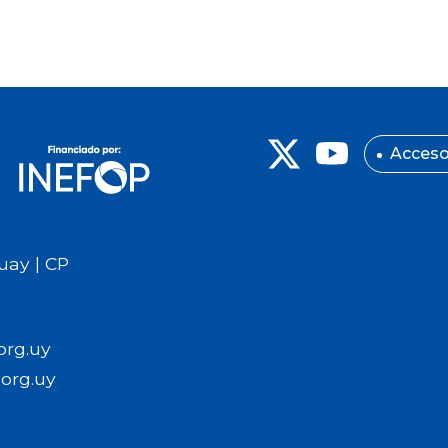
Acceso
uay | CP
org.uy
org.uy