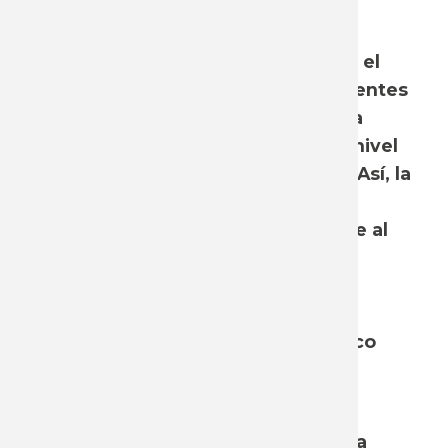
La masa salarial es la variable que
aproxima los ingresos que percibe el
conjunto de trabajadores dependientes
y su magnitud depende tanto de la
cantidad de asalariados como del nivel
de remuneraciones que perciben. Así, la
participación o el peso de la masa
salarial en el producto total, refiere al
porcentaje de los ingresos totales
generados en la sociedad que es
apropiado por los trabajadores
asalariados, tanto del sector público
como privado.
En este informe se realiza una
actualización de la estimación de la