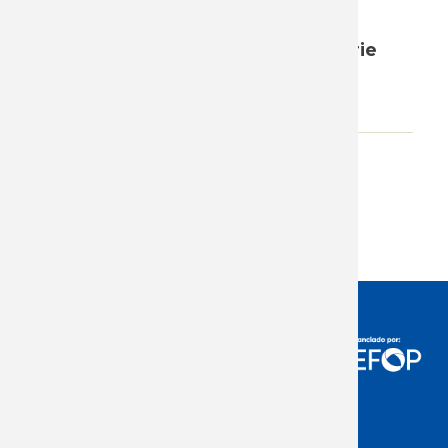
masa salarial sobre el producto,
agregando el dato de 2023 a la serie
que se inicia en 1998.
Adjunto
Descargar
Acceso Usuarios