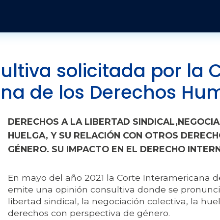
Pasar al contenido principal
Publicaciones y Revistas
Quienes somos
Informes
Historia
Económico
Revista Jurídica
Organización
Jurídicos
Tendencias Laborales
ultiva solicitada por la
ana de los Derechos Hu
Sobre el instituto
Negociación colectiva
Publicaciones
Sobre el movimiento sindical
Sociales
DERECHOS A LA LIBERTAD SINDICAL,NEGOCIA
HUELGA, Y SU RELACIÓN CON OTROS DERECH
GÉNERO. SU IMPACTO EN EL DERECHO INTE
En mayo del año 2021 la Corte Interamericana
emite una opinión consultiva donde se pronunci
libertad sindical, la negociación colectiva, la hu
derechos con perspectiva de género.