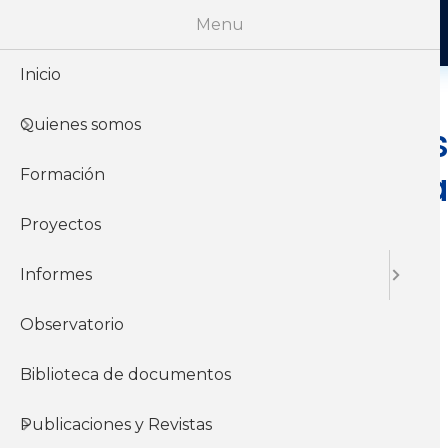
Menu
Inicio
Quienes somos
Opinión cons
Interameric
Formación
Proyectos
Informes
14 de Octubre del
2022
Observatorio
Biblioteca de documentos
Informes y
documentos del
Publicaciones y Revistas