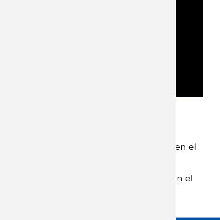
Adjunto
Documento 0 IA y su impacto en el
trabajo
Presentación IA y su impacto en el
trabajo