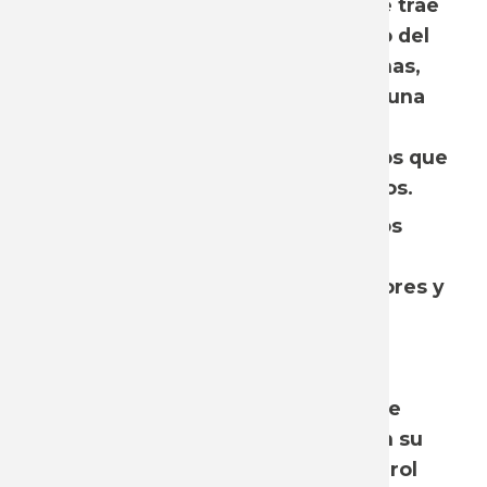
los temas más importantes que trae
la incorporación de IA al mundo del
trabajo y a la vida de las personas,
teniendo claro que se trata de una
tecnología que se sigue
desarrollando y que los desafíos que
trae son cambiantes y complejos.
Además de una mirada sobre los
efectos que tienen estas
tecnologías sobre los trabajadores y
trabajadoras, resulta muy
importante que desde el
movimiento sindical se tome
posición sobre los impactos que
esto tiene sobre la sociedad en su
conjunto, la cohesión social, el rol