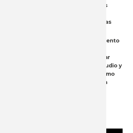
también la redistribución de las
ganancias de productividad
enormes que traen estas nuevas
tecnologías.
Se intentará a partir del documento
y los aportes que realicen
destacados panelistas, conjugar
materiales que permitan el estudio y
la investigación de la IA , así como
propuestas y líneas de acción a
llevar adelante.
Video