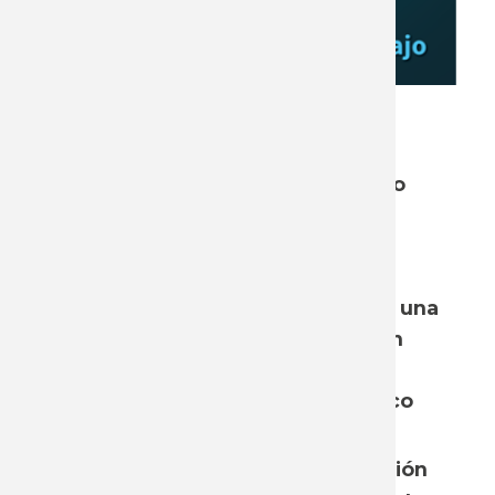
Fundamentación:
Esta presentación es un insumo
para que los trabajadores y
trabajadoras puedan debatir y
formar una posición sobre la
inteligencia artificial (IA) desde una
mirada sindical, no busca ser un
informe para explicar detalles
técnicos ni hacer un diagnóstico
completo sobre sus impactos.
Se intentará poner en la discusión