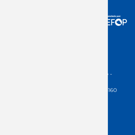
Acceso Usuarios
Dirección:
Jackson 1283 | Montevideo -
Uruguay | CP 11200
Teléfono:
(598 ) 2400 5480 / 2400 4160
E-Mail Secretaría:
secretaria@cuestaduarte.org.uy
E-mail Formación:
formacion@cuestaduarte.org.uy