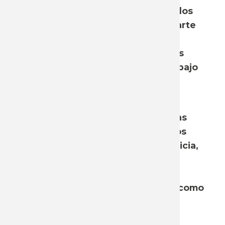
En el presente trabajo analizamos los
criterios que se han elabora por parte
de la doctrina,para encarar este
conflicto de derechos, asì como los
utilizados por los tribunales de trabajo
en los casos que han llegado a la
justicia.
En base a ello, presentamos pautas
mínimas a tener en cuenta en estos
casos, dejando en claro que la justicia,
sin perjuicio de utilizar algunos
criterios, analiza caso a caso las
situaciones que se presentan, así como
el contexto en el que se dan.