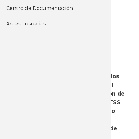
Centro de Documentación
Informes y documentos del
Acceso usuarios
instituto
Económicos
Negociación colectiva
WhatsApp
En el día de hoy, 22 de agosto, se
realizó un taller para el análisis de los
lineamientos presentados desde el
Poder Ejecutivo para la negociación de
los sectores catalogados por el MTSS
como “muy afectados”. En el mismo
participaron delegaciones de los
sindicatos vinculados a las mesas de
negociación correspondiente, en