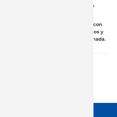
conjunto con miembros del equipo
técnico del Instituto.
Ponemos a disposición el informe con
los principales elementos abordados y
la presentación trabajada en la jornada.
Adjunto
descarga informe
descargar presentación