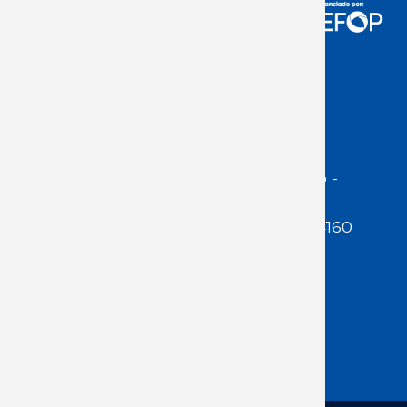
Acceso Usuarios
Dirección:
Jackson 1283 | Montevideo -
Uruguay | CP 11200
Teléfono:
(598 ) 2400 5480 / 2400 4160
E-Mail Secretaría:
secretaria@cuestaduarte.org.uy
E-mail Formación:
formacion@cuestaduarte.org.uy