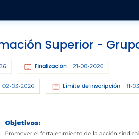
Pasar al contenido principal
Publicaciones y Revistas
Quienes somos
Informes
Historia
Económico
Revista Jurídica
Organización
Jurídicos
Tendencias Laborales
mación Superior - Grup
Sobre el instituto
Negociación colectiva
Publicaciones
Finalización
026
21-08-2026
Sobre el movimiento sindical
Sociales
Límite de inscripción
02-03-2026
11-0
Objetivos:
Promover el fortalecimiento de la acción sindical