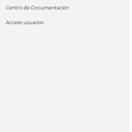
Centro de Documentación
Modalidad
Acceso usuarios
Presencial
Horario de
mañana
9:30 a 13:30 horas
Duración
6 semanas
presenciales y horas de
estudio