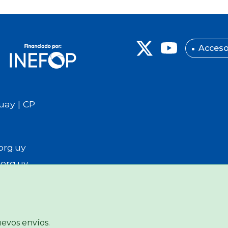
Acceso
uay | CP
org.uy
org.uy
uevos envíos.