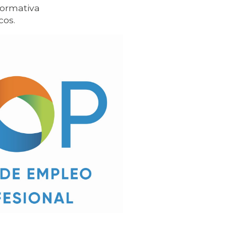
normativa
cos.