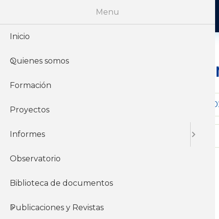
Menu
Inicio
Quienes somos
Curso de For
Formación
Comienzo
16-03-2
Proyectos
Inicio de inscripción
Informes
Observatorio
Biblioteca de documentos
Nivel
Publicaciones y Revistas
Cursos Superiores