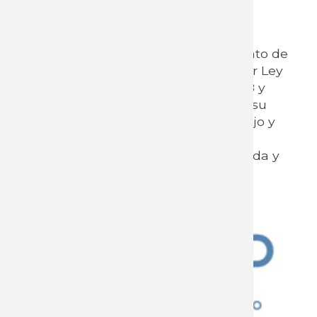
El presente registro es a efectos de
comunicar a INEFOP en cumplimiento de
los cometidos legales dispuestos por Ley
N° 18.406 del 24 de octubre de 2008 y
Dec. N°52/21 autorizando asimismo, su
comunicación al Ministerio de Trabajo y
Seguridad Social en función de la
normativa anteriormente mencionada y
con fines estadísticos.