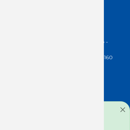
Acceso Usuarios
Dirección:
Jackson 1283 | Montevideo -
Uruguay | CP 11200
Teléfono:
(598 ) 2400 5480 / 2400 4160
E-Mail Secretaría:
secretaria@cuestaduarte.org.uy
E-mail Formación:
formacion@cuestaduarte.org.uy
Mensaje de estado
Todos los derechos reservados: ICD
Lo sentimos ... Este formulario está