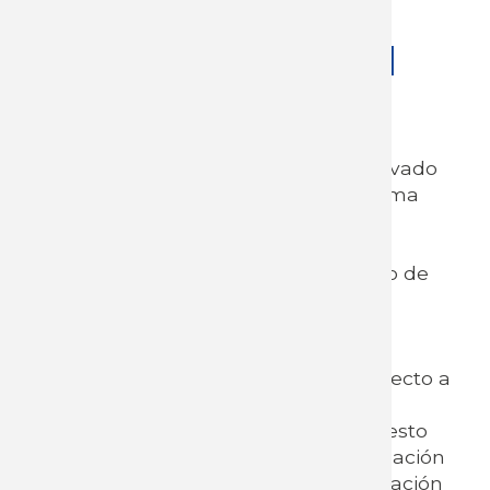
13, 15 y 17 de abril
Fundamentación:
El acoso moral es un problema derivado
de la organización del trabajo, la forma
tradicional del trabajo y los cambios
acelerados en el desarrollo y
transformación del trabajo del punto de
vista técnico y científico, introducen
aspectos como la robotización y la
inteligencia artificial, que, con las
consecuencias de la pandemia respecto a
instalar el trabajo a distancia o
domiciliario (trabajadores aislados), esto
nos exige mucho más como organización
sindical, estar presentes con la formación