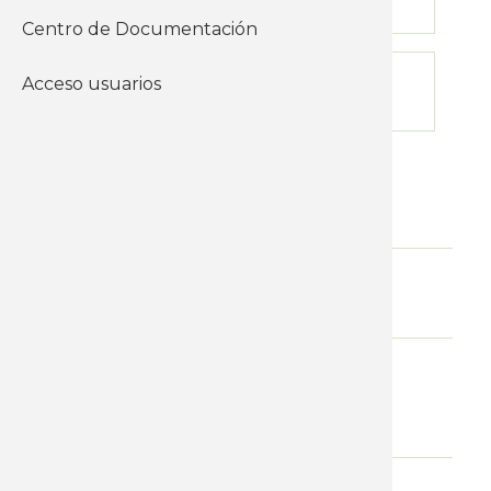
19-03-2026
Centro de Documentación
Límite de inscripción
Acceso usuarios
08-04-2026
Nivel
Cursos Básicos
Modalidad
Presencial
Horario de mañana
10:00 a 13:00 horas.
WhatsApp