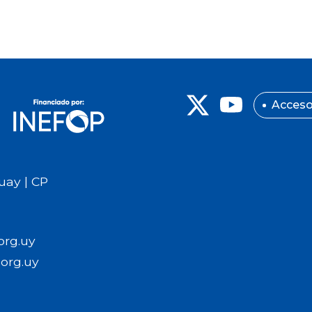
Acceso
uay | CP
org.uy
org.uy