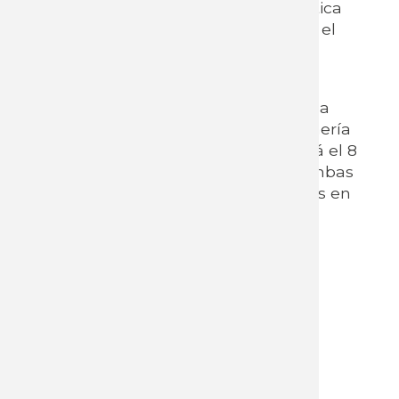
presentación de propuestas de política
pública que fomenten la formación, el
trabajo de calidad y el desarrollo
productivo del sector.
El proyecto ya fue presentado ante la
Comisión de Industria, Energía y Minería
del Parlamento. Su lanzamiento será el 8
de abril y los equipos técnicos de ambas
instituciones están trabajando juntos en
esa dirección.
Galería de imagenes