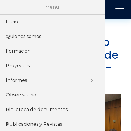
Pasar al contenido principal
Menu
Inicio
Historia
Económi
Revista 
Quienes somos
Organiz
Jurídico
Tendenci
Proyecto conjunto
entre la Cámara de
Formación
Sobre el 
Negociac
Publicac
Industrias y el PIT-
Proyectos
Sobre el
Sociales
CNT
Informes
Observatorio
Biblioteca de documentos
Publicaciones y Revistas