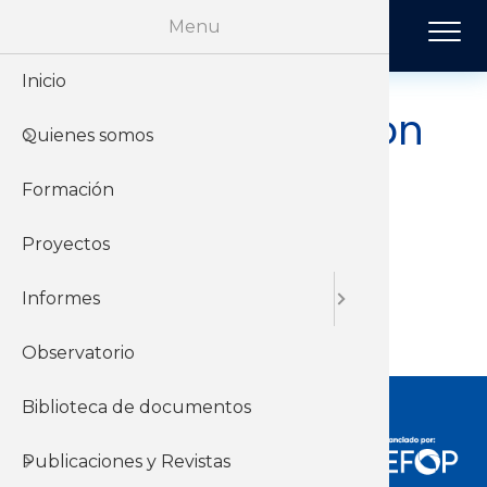
Pasar al contenido principal
Menu
Inicio
Historia
Económi
Revista 
AOEC | Asociación
Quienes somos
Organiz
Jurídico
Tendenci
de Obreros y
Formación
Sobre el 
Negociac
Publicac
Empleados de
Proyectos
Sobre el
Sociales
Conaprole
Informes
Observatorio
Biblioteca de documentos
Publicaciones y Revistas