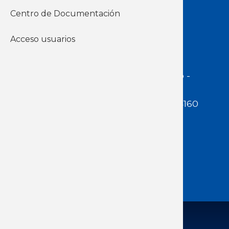
Centro de Documentación
Acceso Usuarios
Acceso usuarios
Dirección:
Jackson 1283 | Montevideo -
Uruguay | CP 11200
Teléfono:
(598 ) 2400 5480 / 2400 4160
E-Mail Secretaría:
secretaria@cuestaduarte.org.uy
E-mail Formación:
formacion@cuestaduarte.org.uy
Todos los derechos reservados: ICD