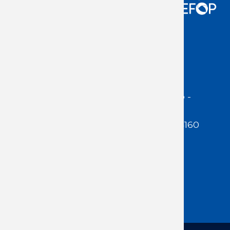
Acceso Usuarios
Dirección:
Jackson 1283 | Montevideo -
Uruguay | CP 11200
Teléfono:
(598 ) 2400 5480 / 2400 4160
E-Mail Secretaría:
secretaria@cuestaduarte.org.uy
E-mail Formación:
formacion@cuestaduarte.org.uy