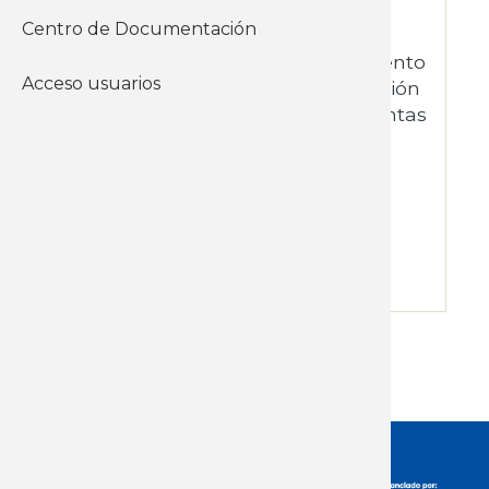
Plenario de Santa Lucía .
Centro de Documentación
Objetivo fortalecer el funcionamiento
Acceso usuarios
del plenario mediante la apropiación
por los participantes de herramientas
de organización, plaqnificación y
negociación colectiva.
Lugar Santa Lucía local SUNCA
Horario 13 a 16 horas