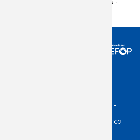
Informe documento resultados -
descargar
Acceso Usuarios
Dirección:
Jackson 1283 | Montevideo -
Uruguay | CP 11200
Teléfono:
(598 ) 2400 5480 / 2400 4160
E-Mail Secretaría:
secretaria@cuestaduarte.org.uy