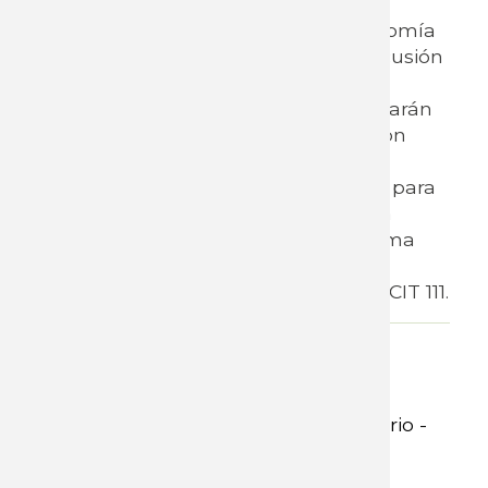
historia la OIT tiene una resolución
relativa al trabajo decente y la economía
social y solidaria. Respecto de la discusión
sobre Aprendizajes, se adoptaron
conclusiones generales que continuarán
con las consultas a los Gobiernos, con
miras a la elaboración de una
recomendación relativa a un marco para
aprendizajes de calidad. La segunda
discusión está prevista para la próxima
Conferencia por lo que se aprobó su
inscripción en el orden del día de la CIT 111.
Adjunto
Informe documento preparatorio -
descargar