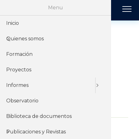
Pasar al contenido principal
Menu
Inicio
Historia
Económi
Revista 
Quienes somos
Organiz
Jurídico
Tendenci
Presentación:
encuentro de
Formación
Sobre el 
Negociac
Publicac
jóvenes - agosto
Proyectos
Sobre el
Sociales
2021
Informes
Observatorio
11 de Agosto del 2021
Biblioteca de documentos
Informes y documentos del
Publicaciones y Revistas