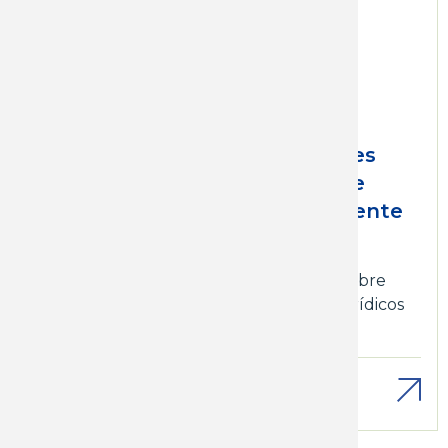
Mié, 17/06/2020 - 12:00
Posición del Plenario
Intersindical de Trabajadores
con respecto al Proyecto de
Ley con declaración de urgente
consideración
Económicos
Análisis y comentarios sobre
temas de agenda
Análisis sociales
Jurídicos
Leyes
Descargar