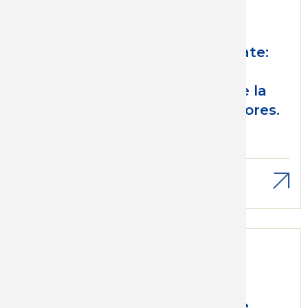
Jue, 30/06/2022 - 12:00
La seguridad social en debate:
Análisis del trabajo de la
comisión de expertos desde la
perspectiva de los trabajadores.
Análisis sociales
Seguridad social
Descargar
Mié, 11/08/2021 - 12:00
Presentación: encuentro de