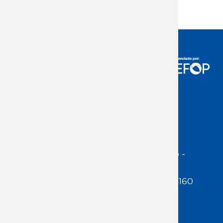
Acceso Usuarios
Dirección:
Jackson 1283 | Montevideo -
Uruguay | CP 11200
Teléfono:
(598 ) 2400 5480 / 2400 4160
E-Mail Secretaría:
secretaria@cuestaduarte.org.uy
E-mail Formación: