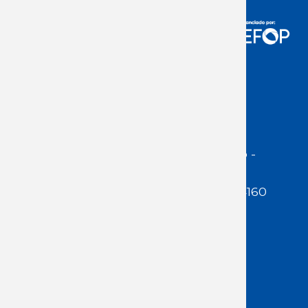
Acceso Usuarios
Dirección:
Jackson 1283 | Montevideo -
Uruguay | CP 11200
Teléfono:
(598 ) 2400 5480 / 2400 4160
E-Mail Secretaría:
secretaria@cuestaduarte.org.uy
E-mail Formación:
formacion@cuestaduarte.org.uy