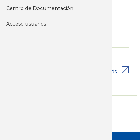
Cuesta Duarte
Centro de Documentación
Acceso usuarios
Nivel:
Convenio UDELAR
Comienzo:
Marzo de 2024
Inscribirse aquí
Conocer más