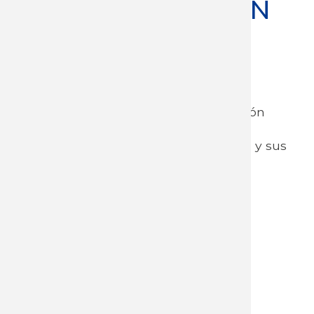
DUARTE -EDICIÓN
4/2025
20 años de Negociación Colectiva
Esta revista pretende ser una reflexión
sobre los 20 años de la Negociación
Colectiva, su historia, su importancia y sus
desafíos.
20 años de Negociación
Colectiva