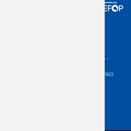
Acceso Usuarios
Dirección:
Jackson 1283 | Montevideo -
Uruguay | CP 11200
Teléfono:
(598 ) 2400 5480 / 2400 4160
E-Mail Secretaría:
secretaria@cuestaduarte.org.uy
E-mail Formación:
formacion@cuestaduarte.org.uy