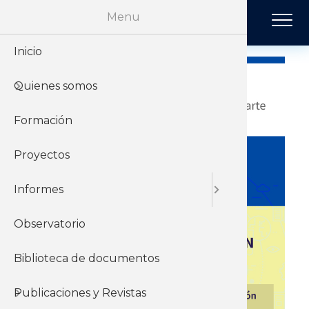
Pasar al contenido principal
Menu
Inicio
Historia
Económi
Revista 
Quienes somos
Organiz
Jurídico
Tendenci
Formación
Sobre el 
Negociac
Publicac
Proyectos
Sobre el
Sociales
Informes
Observatorio
Biblioteca de documentos
Publicaciones y Revistas