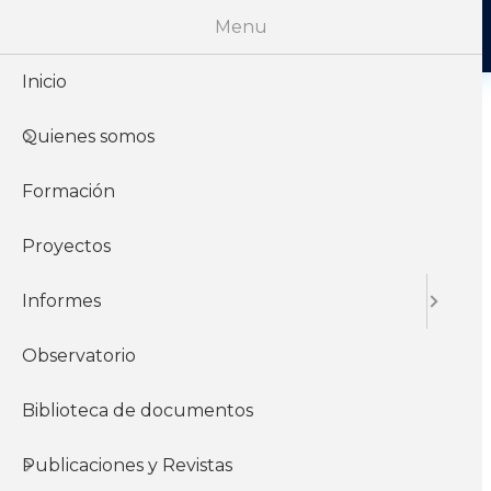
Pasar al contenido principal
Menu
Inicio
Quienes somos
Documentos
Formación
Nombre
Proyectos
Informes
Informes y documentos del instituto
Observatorio
Biblioteca de documentos
Buscar
Publicaciones y Revistas