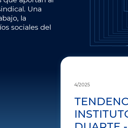
sindical. Una
abajo, la
íos sociales del
4/2025
TENDENCI
INSTITUT
DUARTE -