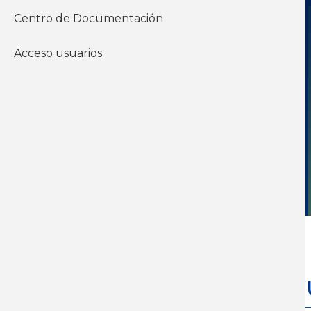
Acceder a los informes
Centro de Documentación
Acceso usuarios
Inicio - Documentos
Económico
J