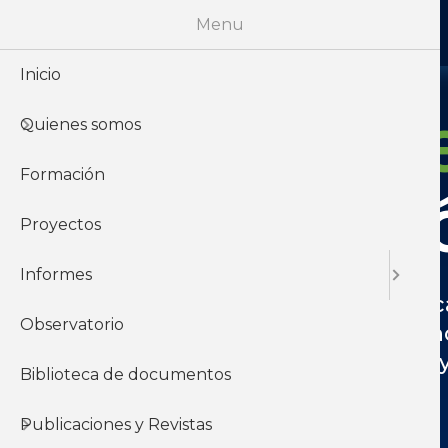
Menu
Inicio
Informes d
Quienes somos
Formación
Investigaci
Proyectos
Informes
Investigamos y asesoramos a sindi
Observatorio
estratégicos, sistematizando el co
fortalecer la negociación colectiva 
Biblioteca de documentos
el ámbito académico.
Publicaciones y Revistas