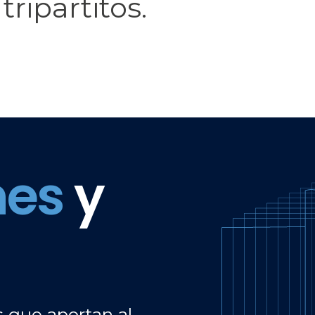
tripartitos.
Image
nes
y
s que aportan al