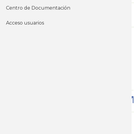
Centro de Documentación
Acceso usuarios
Mar, 06/09/2022 - 12:00
BOLETÍN MENSUAL DE
INFLACIÓN. Agosto de 2022
Económicos
Inflación y precios
Descargar