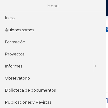
Menu
Inicio
Económico
Quienes somos
Formación
Proyectos
Jue, 06/10/2022 - 12:00
Informes
Apuntes sobre la inflación -
Tercer trimestre de 2022
Observatorio
Económicos
Inflación y precios
Biblioteca de documentos
Descargar
Publicaciones y Revistas