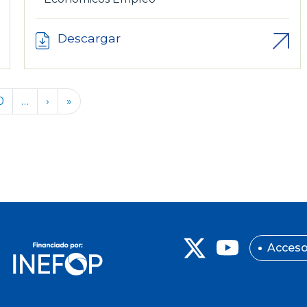
Descargar
Siguiente página
Última página
0
…
›
»
Acceso