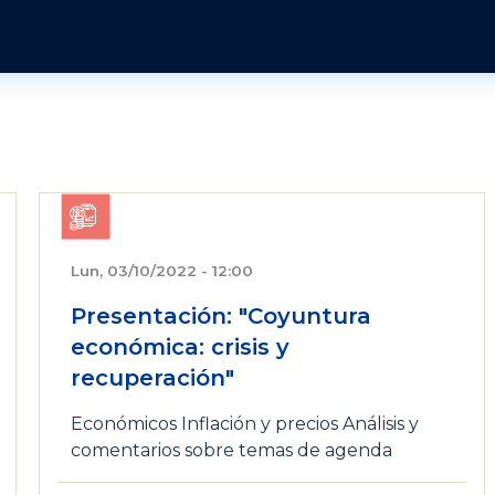
Pasar al contenido principal
Publicaciones y Revistas
Quienes somos
Informes
Historia
Económico
Revista Jurídica
s
Organización
Jurídicos
Tendencias Laborales
Sobre el instituto
Negociación colectiva
Publicaciones
Sobre el movimiento sindical
Sociales
Lun, 03/10/2022 - 12:00
Presentación: "Coyuntura
económica: crisis y
recuperación"
Económicos
Inflación y precios
Análisis y
comentarios sobre temas de agenda