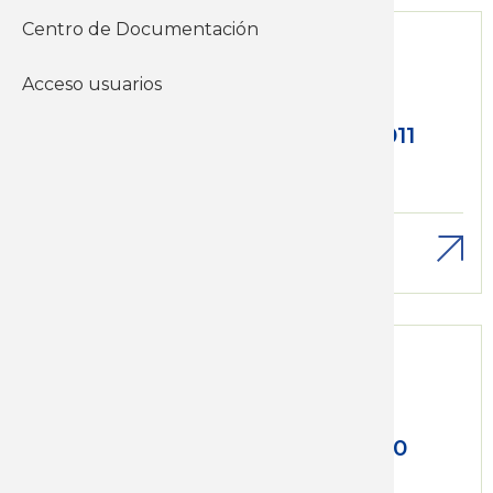
Centro de Documentación
Acceso usuarios
Sáb, 01/01/2011 - 12:00
El nivel de los salarios en 2011
Económicos
Salario
Descargar
Lun, 01/02/2010 - 12:00
Los diezpmilpesistas en 2010