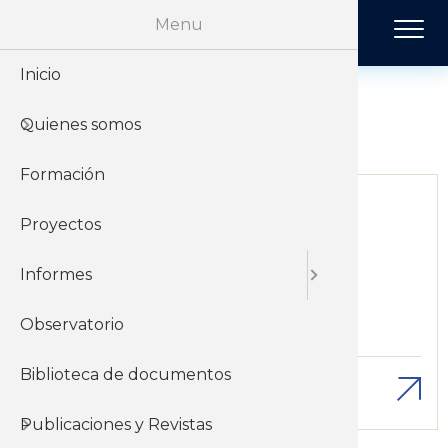
Pasar al contenido principal
Menu
Inicio
Historia
Económi
Revista 
Económicos
Quienes somos
Organiz
Jurídico
Tendenci
Formación
Sobre el 
Negociac
Publicac
Proyectos
Sobre el
Sociales
Lun, 01/08/2011 - 12:00
Informes
Los diezmilpesistas en 2010
Observatorio
Económicos
Salario
Biblioteca de documentos
Descargar
Publicaciones y Revistas