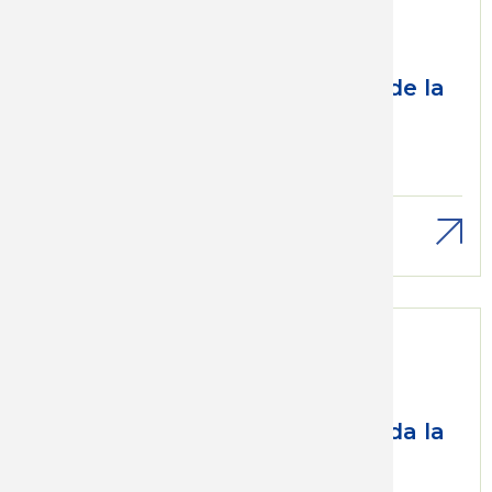
Jue, 02/10/2008 - 12:00
Por una mejor distribución de la
riqueza
Económicos
Salario
Descargar
Sáb, 02/08/2008 - 12:00
Un pueblo, un congreso, toda la
esperanza